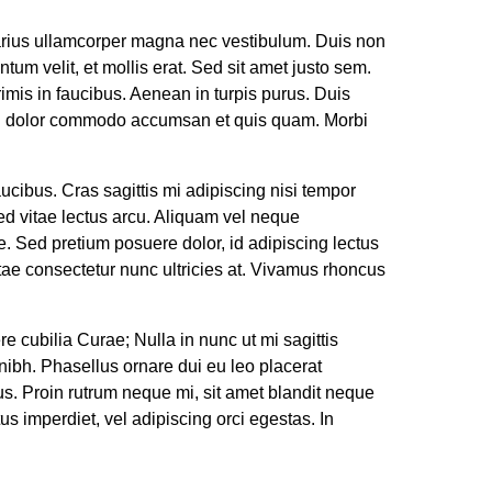
i varius ullamcorper magna nec vestibulum. Duis non
um velit, et mollis erat. Sed sit amet justo sem.
rimis in faucibus. Aenean in turpis purus. Duis
a eu dolor commodo accumsan et quis quam. Morbi
aucibus. Cras sagittis mi adipiscing nisi tempor
d vitae lectus arcu. Aliquam vel neque
. Sed pretium posuere dolor, id adipiscing lectus
tae consectetur nunc ultricies at. Vivamus rhoncus
re cubilia Curae; Nulla in nunc ut mi sagittis
ibh. Phasellus ornare dui eu leo placerat
us. Proin rutrum neque mi, sit amet blandit neque
s imperdiet, vel adipiscing orci egestas. In