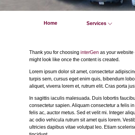
Home
Services
Thank you for choosing
interGen
as your website d
might look like once the content is created.
Lorem ipsum dolor sit amet, consectetur adipiscing
turpis sem, cursus eget enim quis, bibendum lobort
aliquet, viverra lorem et, rutrum elit. Cras porta 
In sagittis iaculis malesuada. Duis lobortis fauci
consectetur sapien. Aliquam consectetur a felis in 
felis ac, auctor metus. Sed et velit mi. Integer al
ac odio vehicula rutrum sit amet quis lorem. Vesti
ultricies dapibus vitae volutpat leo. Etiam scele
tincidunt.