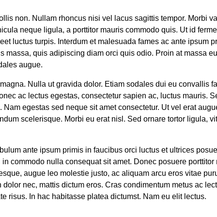
 mollis non. Nullam rhoncus nisi vel lacus sagittis tempor. Morb
cula neque ligula, a porttitor mauris commodo quis. Ut id ferment
laoreet luctus turpis. Interdum et malesuada fames ac ante ipsum p
uctus massa, quis adipiscing diam orci quis odio. Proin at mass
odales augue.
r magna. Nulla ut gravida dolor. Etiam sodales dui eu convallis f
nec ac lectus egestas, consectetur sapien ac, luctus mauris. Se
 Nam egestas sed neque sit amet consectetur. Ut vel erat augue
um scelerisque. Morbi eu erat nisl. Sed ornare tortor ligula, vi
bulum ante ipsum primis in faucibus orci luctus et ultrices posue
in commodo nulla consequat sit amet. Donec posuere porttitor n
tesque, augue leo molestie justo, ac aliquam arcu eros vitae pur
n dolor nec, mattis dictum eros. Cras condimentum metus ac lectu
te risus. In hac habitasse platea dictumst. Nam eu elit lectus.