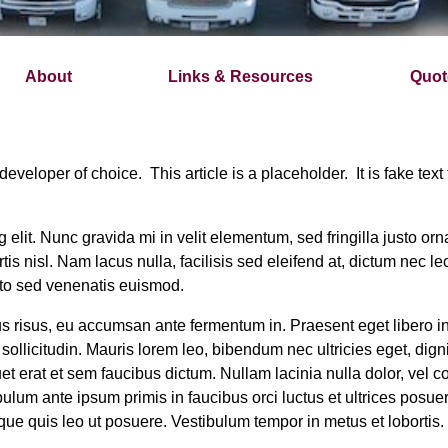
About
Links & Resources
Quot
eveloper of choice. This article is a placeholder. It is fake text
 elit. Nunc gravida mi in velit elementum, sed fringilla justo or
is nisl. Nam lacus nulla, facilisis sed eleifend at, dictum nec 
justo sed venenatis euismod.
bus risus, eu accumsan ante fermentum in. Praesent eget libero in 
sollicitudin. Mauris lorem leo, bibendum nec ultricies eget, dign
iquet erat et sem faucibus dictum. Nullam lacinia nulla dolor, vel
bulum ante ipsum primis in faucibus orci luctus et ultrices posue
risque quis leo ut posuere. Vestibulum tempor in metus et lobor