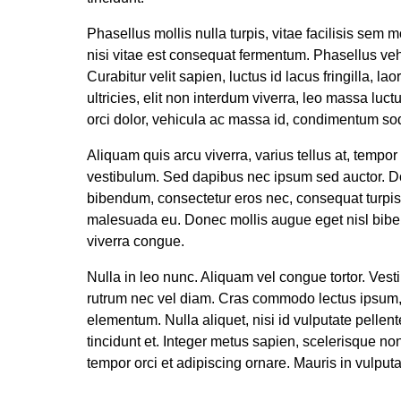
Phasellus mollis nulla turpis, vitae facilisis sem
nisi vitae est consequat fermentum. Phasellus vehi
Curabitur velit sapien, luctus id lacus fringilla, 
ultricies, elit non interdum viverra, leo massa l
orci dolor, vehicula ac massa id, condimentum s
Aliquam quis arcu viverra, varius tellus at, tempo
vestibulum. Sed dapibus nec ipsum sed auctor. Do
bibendum, consectetur eros nec, consequat turpis.
malesuada eu. Donec mollis augue eget nisl bibend
viverra congue.
Nulla in leo nunc. Aliquam vel congue tortor. Vesti
rutrum nec vel diam. Cras commodo lectus ipsum, 
elementum. Nulla aliquet, nisi id vulputate pellen
tincidunt et. Integer metus sapien, scelerisque no
tempor orci et adipiscing ornare. Mauris in vulputa