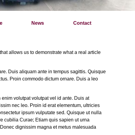
e
News
Contact
 that allows us to demonstrate what a real article
nare. Duis aliquam ante in tempus sagittis. Quisque
lectus. Proin commodo dictum ornare. Duis a leo
enim volutpat volutpat vel id ante. Duis at
issim nec leo. Proin id erat elementum, ultricies
 consectetur ipsum vulputate sed. Quisque ut nulla
re cubilia Curae; Etiam quis sapien ut urna
tis. Donec dignissim magna et metus malesuada